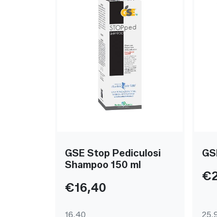
GSE Stop Pediculosi
GS
Shampoo 150 ml
€2
€16,40
16,40
25,