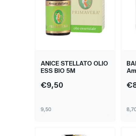
ANICE STELLATO OLIO
BA
ESS BIO 5M
Am
€9,50
€8
9,50
8,7